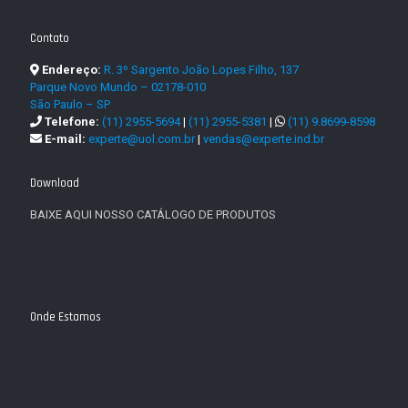
Contato
Endereço:
R. 3º Sargento João Lopes Filho, 137
Parque Novo Mundo – 02178-010
São Paulo – SP
Telefone:
(11) 2955-5694
|
(11) 2955-5381
|
(11) 9.8699-8598
E-mail:
experte@uol.com.br
|
vendas@experte.ind.br
Download
BAIXE AQUI NOSSO CATÁLOGO DE PRODUTOS
Onde Estamos