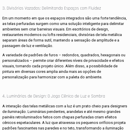
3. Divisórias Vazadas: Delimitando Espaços com Fluidez
Em um momento em que os espaços integrados são uma forte tendência,
as telas perfuradas surgem como uma solução inteligente para delimitar
ambientes sem criar barreiras visuais. Em escritórios de design,
restaurantes modernos ou lofts residenciais, divisórias de tela metálica
separam áreas de forma sutil, mantendo a sensação de amplitude e a
passagem de luz e ventilação.
A variedade de padrões de furos – redondos, quadrados, hexagonais ou
personalizados – permite criar diferentes níveis de privacidade e efeitos
visuais, tornando cada projeto único. Além disso, a possibilidade de
pintura em diversas cores amplia ainda mais as opções de
personalização para harmonizar com a paleta do ambiente.
4. Luminárias de Design: O Jogo Cênico de Luz e Sombra
A interação das telas metálicas com a luz é um prato cheio para designers
de iluminação. Luminárias pendentes, arandelas e até mesmo grandes
painéis retroiluminados feitos com chapas perfuradas criam efeitos
cênicos espetaculares. A luz que atravessa os pequenos orifícios projeta
padrões fascinantes nas paredes e no teto, transformando a iluminação