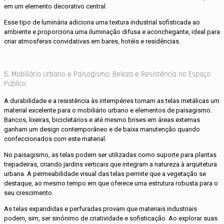
em um elemento decorativo central.
Esse tipo de luminária adiciona uma textura industrial sofisticada ao
ambiente e proporciona uma iluminação difusa e aconchegante, ideal para
criar atmosferas convidativas em bares, hotéis e residências.
5. Mobiliário Urbano e Paisagismo: Beleza e Resistência no Espaço
Público
A durabilidade e a resistência às intempéries tornam as telas metálicas um
material excelente para o mobiliário urbano e elementos de paisagismo.
Bancos, lixeiras, bicicletários e até mesmo brises em áreas externas
ganham um design contemporâneo e de baixa manutenção quando
confeccionados com este material.
No paisagismo, as telas podem ser utilizadas como suporte para plantas
trepadeiras, criando jardins verticais que integram a natureza à arquitetura
urbana. A permeabilidade visual das telas permite que a vegetação se
destaque, ao mesmo tempo em que oferece uma estrutura robusta para o
seu crescimento.
As telas expandidas e perfuradas provam que materiais industriais
podem, sim, ser sinônimo de criatividade e sofisticação. Ao explorar suas