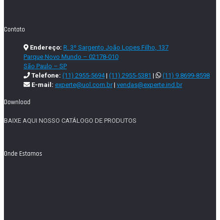
Contato
Endereço:
R. 3º Sargento João Lopes Filho, 137
Parque Novo Mundo – 02178-010
São Paulo – SP
Telefone:
(11) 2955-5694
|
(11) 2955-5381
|
(11) 9.8699-8598
E-mail:
experte@uol.com.br
|
vendas@experte.ind.br
Download
BAIXE AQUI NOSSO CATÁLOGO DE PRODUTOS
Onde Estamos