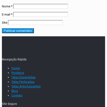
Nome
*
E-mail
*
Site
Navegação Rápida
Home
Produtos
Telas Expandidas
Telas Perfuradas
Telas Antiofuscantes
Blog
Contato
Site Seguro