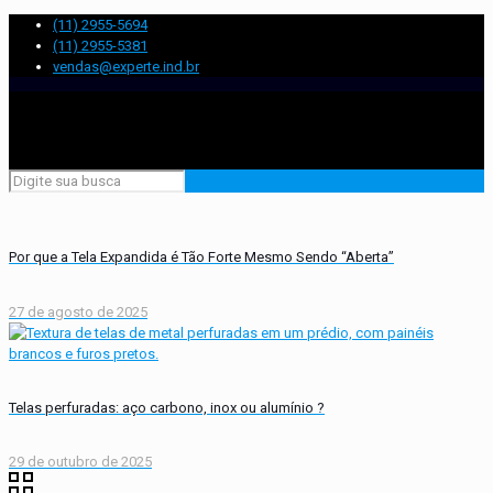
(11) 2955-5694
(11) 2955-5381
vendas@experte.ind.br
Por que a Tela Expandida é Tão Forte Mesmo Sendo “Aberta”
27 de agosto de 2025
Telas perfuradas: aço carbono, inox ou alumínio ?
29 de outubro de 2025